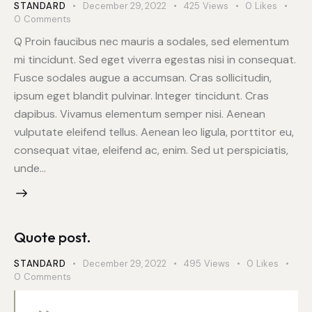
STANDARD
December 29, 2022
425
Views
0
Likes
0
Comments
Q Proin faucibus nec mauris a sodales, sed elementum
mi tincidunt. Sed eget viverra egestas nisi in consequat.
Fusce sodales augue a accumsan. Cras sollicitudin,
ipsum eget blandit pulvinar. Integer tincidunt. Cras
dapibus. Vivamus elementum semper nisi. Aenean
vulputate eleifend tellus. Aenean leo ligula, porttitor eu,
consequat vitae, eleifend ac, enim. Sed ut perspiciatis,
unde…
Quote post.
STANDARD
December 29, 2022
495
Views
0
Likes
0
Comments