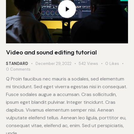
Video and sound editing tutorial
STANDARD
December 29, 2022
542
Views
0
Likes
0
Comments
Q Proin faucibus nec mauris a sodales, sed elementum
mi tincidunt. Sed eget viverra egestas nisi in consequat.
Fusce sodales augue a accumsan. Cras sollicitudin,
ipsum eget blandit pulvinar. Integer tincidunt. Cras
dapibus. Vivamus elementum semper nisi. Aenean
vulputate eleifend tellus. Aenean leo ligula, porttitor eu,
consequat vitae, eleifend ac, enim. Sed ut perspiciatis,
unde…